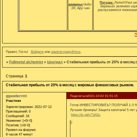
Погода:
Лето!!!Уже ию
админы:
Чиби-
деревьях зеленют изу
Эд, Ару-чан
распускаются тяжелые 
Этот ф
Привет, Гость!
Войдите
или
зарегистрируйтесь
.
»
Fullmetal alchemist
»
Централ
»
Стабильная прибыль от 20% в месяц 
Страница:
1
Стабильная прибыль от 20% в месяц с мировых финансовых рынков.
ggawderrmt
Поделиться
2021-10-02 01:51:15
Участник
Готов ИНВЕСТИРОВАТЬ? ПОЛУЧАЙ 1-3 % от
Зарегистрирован
: 2021-07-12
Лучшие брокеры! Защита капитала! 5 лет 
Приглашений:
0
https://is.gd/vTd42u
Сообщений:
16
Уважение:
[+0/-0]
0
Позитив:
[+0/-0]
Провел на форуме:
8 часов 47 минут