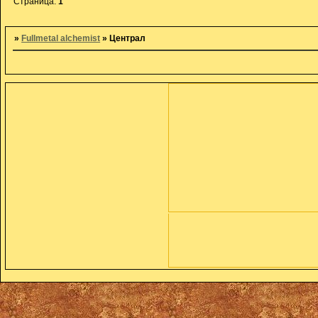
Страница:
1
»
Fullmetal alchemist
»
Централ