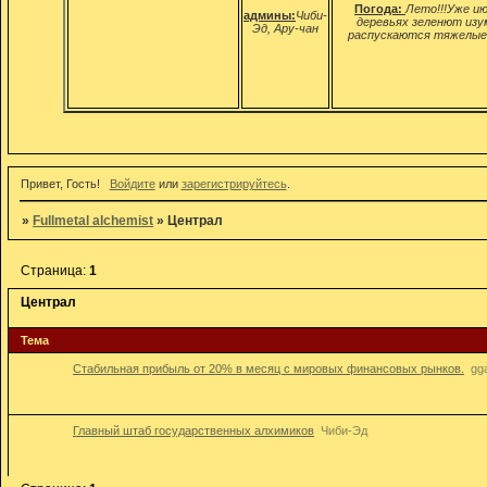
Погода:
Лето!!!Уже ию
админы:
Чиби-
деревьях зеленют изу
Эд, Ару-чан
распускаются тяжелые 
Эт
Привет, Гость!
Войдите
или
зарегистрируйтесь
.
»
Fullmetal alchemist
»
Централ
Страница:
1
Централ
Тема
Стабильная прибыль от 20% в месяц с мировых финансовых рынков.
gg
Главный штаб государственных алхимиков
Чиби-Эд