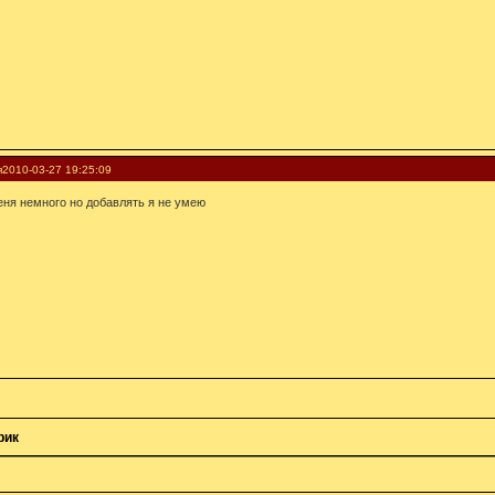
я
2010-03-27 19:25:09
еня немного но добавлять я не умею
рик