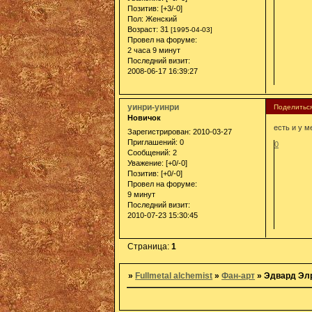
Позитив:
[+3/-0]
Пол:
Женский
Возраст:
31
[1995-04-03]
Провел на форуме:
2 часа 9 минут
Последний визит:
2008-06-17 16:39:27
уинри-уинри
Поделитьс
Новичок
есть и у м
Зарегистрирован
: 2010-03-27
Приглашений:
0
0
Сообщений:
2
Уважение:
[+0/-0]
Позитив:
[+0/-0]
Провел на форуме:
9 минут
Последний визит:
2010-07-23 15:30:45
Страница:
1
»
Fullmetal alchemist
»
Фан-арт
»
Эдвард Эл