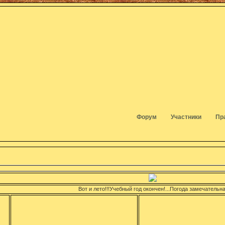
Форум
Участники
Пр
Вот и лето!!!Учебный год окончен!...Погода замечательная:сонлнц