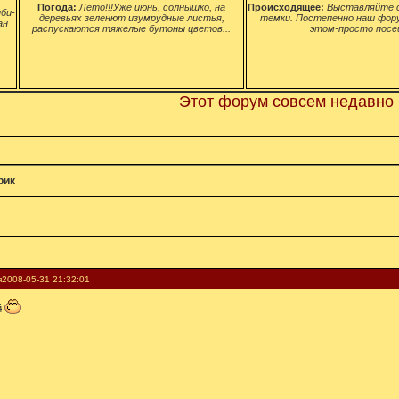
Погода:
Лето!!!Уже июнь, солнышко, на
Происходящее:
Выставляйте с
би-
деревьях зеленют изумрудные листья,
темки. Постепенно наш фор
ан
распускаются тяжелые бутоны цветов...
этом-просто посе
Этот форум совсем недавно родился
рик
я
2008-05-31 21:32:01
й