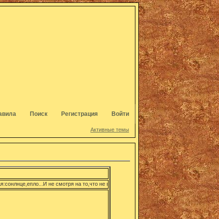
авила
Поиск
Регистрация
Войти
Активные темы
е,епло...И не смотря на то,что не всё идеально,мы,оптимистически настренные форумч