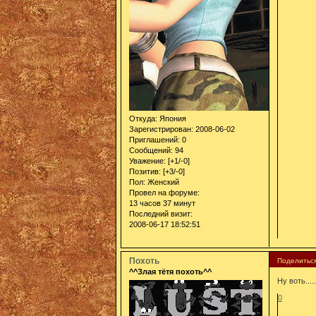
Откуда:
Япония
Зарегистрирован
: 2008-06-02
Приглашений:
0
Сообщений:
94
Уважение:
[+1/-0]
Позитив:
[+3/-0]
Пол:
Женский
Провел на форуме:
13 часов 37 минут
Последний визит:
2008-06-17 18:52:51
Похоть
Поделитьс
^^Злая тётя похоть^^
Ну воть....
0