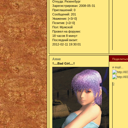
Откуда:
Ризенгбург
Зарегистрирован
: 2008-05-31
Приглашений:
0
Сообщений:
201
Уважение:
[+3/-0]
Позитив:
[+2/-0]
Пол:
Мужской
Провел на форуме:
18 часов 8 минут
Последний визит:
2012-02-11 19:30:01
Аяне
Поделитьс
†....Bad Girl....†
и ещё...
0