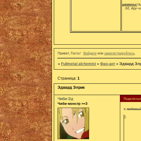
админы:
Чи
Эд, Ару-ч
Привет, Гость!
Войдите
или
зарегистрируйтесь
.
»
Fullmetal alchemist
»
Фан-арт
»
Эдвард Эл
Страница:
1
Эдвард Элрик
Чиби-Эд
Поделитьс
Чиби-монстр >=З
я
любимы
0