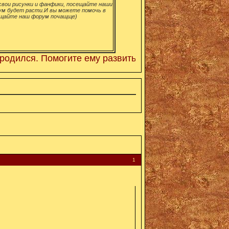
вои рисунки и фанфики, посещайте наши
ум будет расти.И вы можете помочь в
щайте наш форум почащще)
. Помогите ему развиться! Просто регестрируйтесь 
1