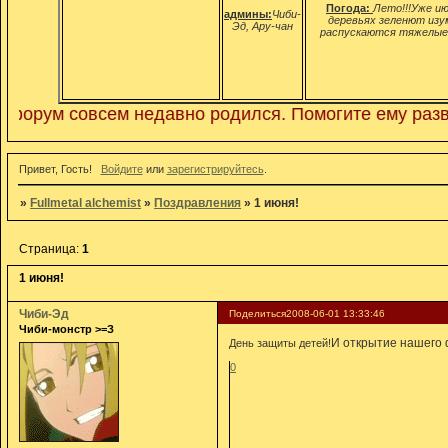
Погода:
Лето!!!Уже ию
админы:
Чиби-
деревьях зеленют изу
Эд, Ару-чан
распускаются тяжелые 
м совсем недавно родился. Помогите ему развиться!
Привет, Гость!
Войдите
или
зарегистрируйтесь
.
»
Fullmetal alchemist
»
Поздравления
»
1 июня!
Страница:
1
1 июня!
Чиби-Эд
Поделиться
2008-06-01 13:33:46
Чиби-монстр >=З
И открытие нашего
День защиты детей!
0