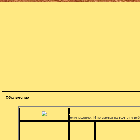
Объявление
д окончен!...Погода замечательная:сонлнце,епло...И не смотря на то,что не всё идеа