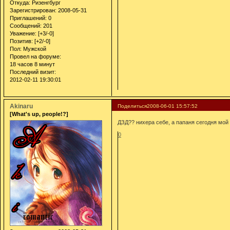
Откуда:
Ризенгбург
Зарегистрирован
: 2008-05-31
Приглашений:
0
Сообщений:
201
Уважение:
[+3/-0]
Позитив:
[+2/-0]
Пол:
Мужской
Провел на форуме:
18 часов 8 минут
Последний визит:
2012-02-11 19:30:01
Akinaru
Поделиться
2008-06-01 15:57:52
[What's up, people!?]
ДЗД?? нихера себе, а папаня сегодня мой
0