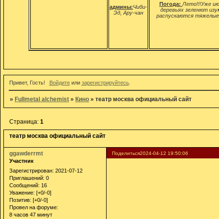
Погода:
Лето!!!Уже ию
админы:
Чиби-
деревьях зеленют изу
Эд, Ару-чан
распускаются тяжелые 
Привет, Гость!
Войдите
или
зарегистрируйтесь
.
»
Fullmetal alchemist
»
Кино
»
театр москва официальный сайт
Страница:
1
театр москва официальный сайт
ggawderrmt
Поделиться
2024-04-12 19:50:06
Участник
Зарегистрирован
: 2021-07-12
Приглашений:
0
Сообщений:
16
Уважение:
[+0/-0]
Позитив:
[+0/-0]
Провел на форуме:
8 часов 47 минут