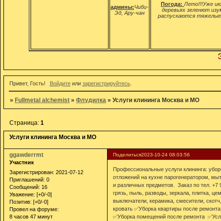
Погода:
Лето!!!Уже ию
админы:
Чиби-
деревьях зеленют изу
Эд, Ару-чан
распускаются тяжелые 
Этот ф
Привет, Гость!
Войдите
или
зарегистрируйтесь
.
»
Fullmetal alchemist
»
Флудилка
»
Услуги клининга Москва и МО
Страница:
1
Услуги клининга Москва и МО
ggawderrmt
Поделиться
2023-10-24 08:03:56
Участник
Профессиональные услуги клининга: убор
Зарегистрирован
: 2021-07-12
отложений на кухне парогенератором, мыт
Приглашений:
0
и различных предметов. Заказ по тел. +7 
Сообщений:
16
грязь, пыль, разводы, зеркала, плитка, це
Уважение:
[+0/-0]
выключатели, керамика, смесители, скотч,
Позитив:
[+0/-0]
кровать ✅Уборка квартиры после ремонт
Провел на форуме:
8 часов 47 минут
✅Уборка помещений после ремонта ✅Услу