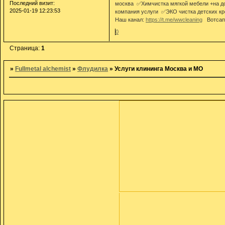
Последний визит:
москва ✅Химчистка мягкой мебели +на д
2025-01-19 12:23:53
компания услуги ✅ЭКО чистка детских кре
Наш канал:
https://t.me/wwcleaning
Вотсап
0
Страница:
1
»
Fullmetal alchemist
»
Флудилка
»
Услуги клининга Москва и МО