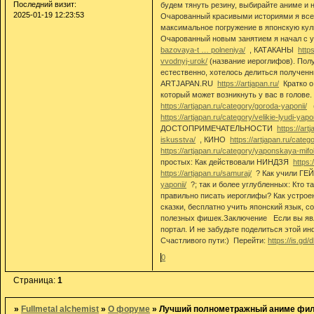
Последний визит:
будем тянуть резину, выбирайте аниме и
2025-01-19 12:23:53
Очарованный красивыми историями я все б
максимальное погружение в японскую к
Очарованный новым занятием я начал с 
bazovaya-t … polneniya/
, КАТАКАНЫ
http
vvodnyj-urok/
(название иероглифов). Полу
естественно, хотелось делиться получен
ARTJAPAN.RU
https://artjapan.ru/
Кратко о
который может возникнуть у вас в голов
https://artjapan.ru/category/goroda-yaponii/
(
https://artjapan.ru/category/velikie-lyudi-yapon
ДОСТОПРИМЕЧАТЕЛЬНОСТИ
https://art
iskusstva/
, КИНО
https://artjapan.ru/cate
https://artjapan.ru/category/yaponskaya-mifo
простых: Как действовали НИНДЗЯ
https:
https://artjapan.ru/samuraj/
? Как учили Г
yaponii/
?; так и более углубленных: Кто 
правильно писать иероглифы? Как уст
сказки, бесплатно учить японский язык,
полезных фишек.Заключение Если вы явл
портал. И не забудьте поделиться этой и
Счастливого пути:) Перейти:
https://is.gd/
0
Страница:
1
»
Fullmetal alchemist
»
О форуме
»
Лучший полнометражный аниме фи