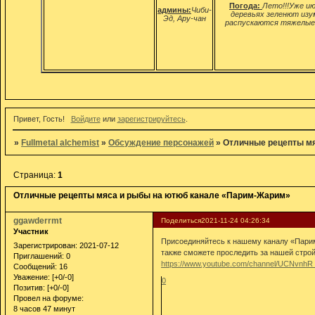
Погода:
Лето!!!Уже ию
админы:
Чиби-
деревьях зеленют изу
Эд, Ару-чан
распускаются тяжелые 
Привет, Гость!
Войдите
или
зарегистрируйтесь
.
»
Fullmetal alchemist
»
Обсуждение персонажей
»
Отличные рецепты м
Страница:
1
Отличные рецепты мяса и рыбы на ютюб канале «Парим-Жарим»
ggawderrmt
Поделиться
2021-11-24 04:26:34
Участник
Присоединяйтесь к нашему каналу «Парим-
Зарегистрирован
: 2021-07-12
также сможете проследить за нашей строй
Приглашений:
0
https://www.youtube.com/channel/UCNvn
Сообщений:
16
Уважение:
[+0/-0]
0
Позитив:
[+0/-0]
Провел на форуме:
8 часов 47 минут