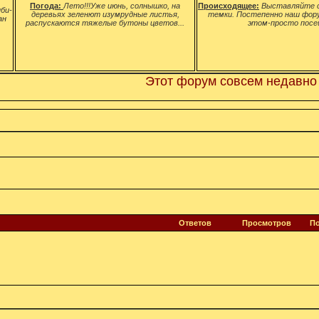
Погода:
Лето!!!Уже июнь, солнышко, на
Происходящее:
Выставляйте с
би-
деревьях зеленют изумрудные листья,
темки. Постепенно наш фор
ан
распускаются тяжелые бутоны цветов...
этом-просто посе
Этот форум совсем недавно род
Ответов
Просмотров
П