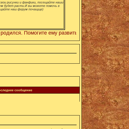
вои рисунки и фанфики, посещайте наши
ум будет расти.И вы можете помочь в
щайте наш форум почащще)
ился. Помогите ему развиться! Просто регестрируйт
оследнее сообщение