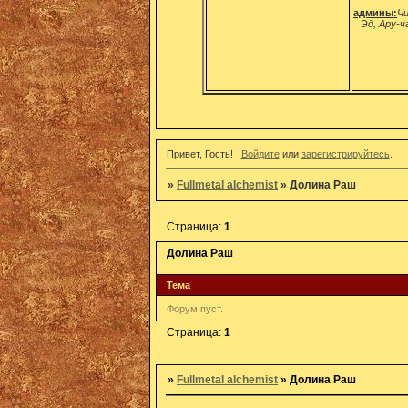
админы:
Чи
Эд, Ару-ч
Привет, Гость!
Войдите
или
зарегистрируйтесь
.
»
Fullmetal alchemist
»
Долина Раш
Страница:
1
Долина Раш
Тема
Форум пуст.
Страница:
1
»
Fullmetal alchemist
»
Долина Раш