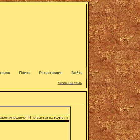
авила
Поиск
Регистрация
Войти
Активные темы
:сонлнце,епло...И не смотря на то,что не всё идеально,мы,оптимистически настренные