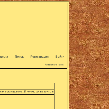
авила
Поиск
Регистрация
Войти
Активные темы
я:сонлнце,епло...И не смотря на то,что не всё идеально,мы,оптимистически настренны