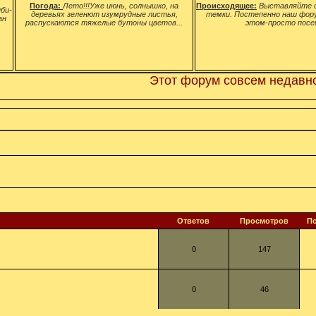
Погода:
Лето!!!Уже июнь, солнышко, на
Происходящее:
Выставляйте с
би-
деревьях зеленют изумрудные листья,
темки. Постепенно наш фор
ан
распускаются тяжелые бутоны цветов...
этом-просто посе
Этот форум совсем недавно ро
Ответов
Просмотров
П
0
147
0
46