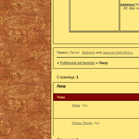
админы:
Чи
Эд, Ару-ч
Привет, Гость!
Войдите
или
зарегистрируйтесь
.
»
Fullmetal alchemist
»
Лиор
Страница:
1
Лиор
Тема
Храм
Ару
Улицы Лиора
Ару