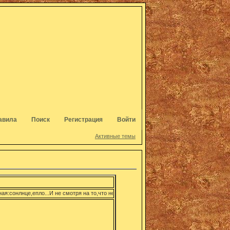
авила
Поиск
Регистрация
Войти
Активные темы
я:сонлнце,епло...И не смотря на то,что не всё идеально,мы,оптимистически настренны