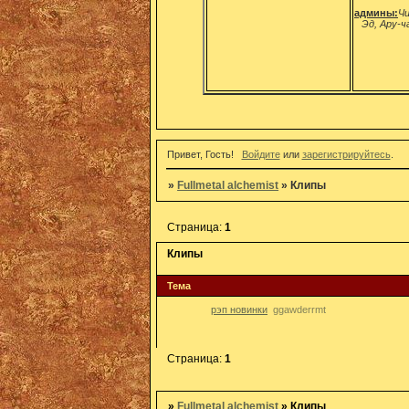
админы:
Чи
Эд, Ару-ч
Привет, Гость!
Войдите
или
зарегистрируйтесь
.
»
Fullmetal alchemist
»
Клипы
Страница:
1
Клипы
Тема
рэп новинки
ggawderrmt
Страница:
1
»
Fullmetal alchemist
»
Клипы