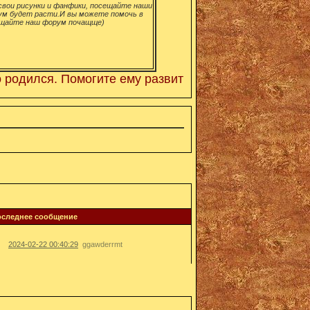
вои рисунки и фанфики, посещайте наши
ум будет расти.И вы можете помочь в
щайте наш форум почащще)
дился. Помогите ему развиться! Просто регестрируйт
оследнее сообщение
2024-02-22 00:40:29
ggawderrmt