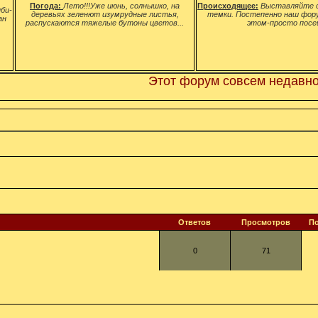
Погода:
Лето!!!Уже июнь, солнышко, на
Происходящее:
Выставляйте с
би-
деревьях зеленют изумрудные листья,
темки. Постепенно наш фор
ан
распускаются тяжелые бутоны цветов...
этом-просто посе
Этот форум совсем недавно ро
Ответов
Просмотров
П
0
71